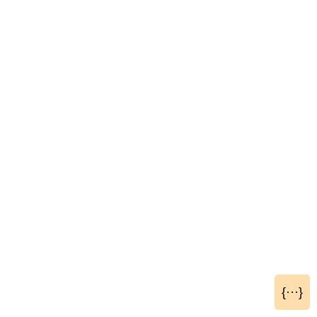
{···}